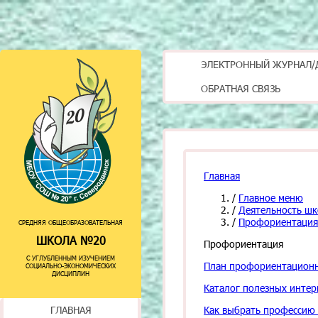
ЭЛЕКТРОННЫЙ ЖУРНАЛ/
ОБРАТНАЯ СВЯЗЬ
Главная
/
Главное меню
/
Деятельность ш
/
Профориентаци
СРЕДНЯЯ ОБЩЕОБРАЗОВАТЕЛЬНАЯ
ШКОЛА №20
Профориентация
С УГЛУБЛЕННЫМ ИЗУЧЕНИЕМ
План профориентационн
СОЦИАЛЬНО-ЭКОНОМИЧЕСКИХ
ДИСЦИПЛИН
Каталог полезных интер
ГЛАВНАЯ
Как выбрать профессию 