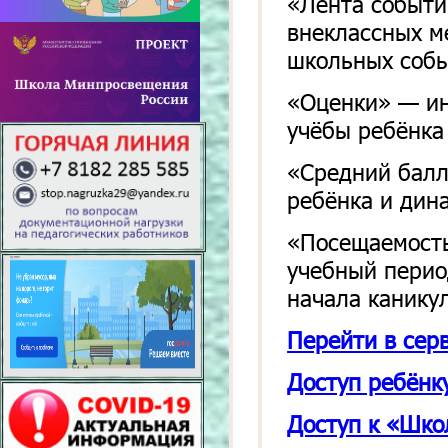
«Лента событи
внеклассных м
школьных соб
«Оценки» — ин
учёбы ребёнка
«Средний балл
ребёнка и дин
«Посещаемость
учебный перио
начала канику
Перейти в сер
Доступ ребёнк
Доступ к «Шко