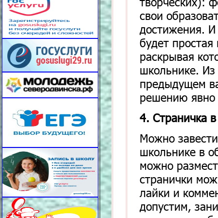
творческих): ф
свои образова
достижения. И 
будет простая 
раскрывая кот
школьнике. Из
предыдущем ва
решению явно 
4. Страничка в
Можно завести
школьнике в о
можно размест
странички мож
лайки и комме
допустим, зан