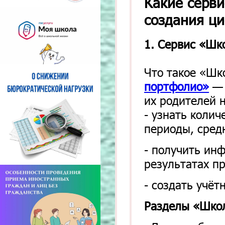
Какие серви
создания ц
1. Сервис «Шк
Что такое «Ш
портфолио»
— 
их родителей н
- узнать колич
периоды, сред
- получить ин
результатах п
- создать учёт
Разделы «Шко