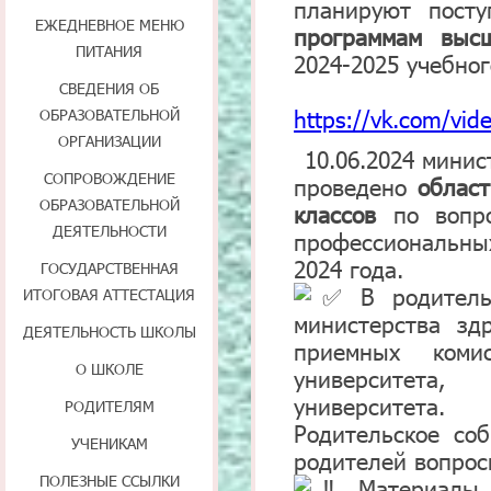
планируют пост
ЕЖЕДНЕВНОЕ МЕНЮ
программам выс
ПИТАНИЯ
2024-2025 учебног
СВЕДЕНИЯ ОБ
https://vk.com/vi
ОБРАЗОВАТЕЛЬНОЙ
ОРГАНИЗАЦИИ
10.06.2024 мини
СОПРОВОЖДЕНИЕ
проведено
област
ОБРАЗОВАТЕЛЬНОЙ
классов
по вопр
ДЕЯТЕЛЬНОСТИ
профессиональных
2024 года.
ГОСУДАРСТВЕННАЯ
В родительс
ИТОГОВАЯ АТТЕСТАЦИЯ
министерства зд
ДЕЯТЕЛЬНОСТЬ ШКОЛЫ
приемных комис
О ШКОЛЕ
университета,
университета.
РОДИТЕЛЯМ
Родительское со
УЧЕНИКАМ
родителей вопрос
ПОЛЕЗНЫЕ ССЫЛКИ
Материалы р