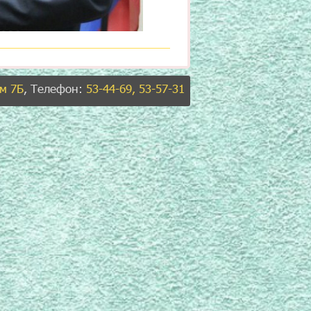
ом 7Б
, Телефон:
53-44-69, 53-57-31