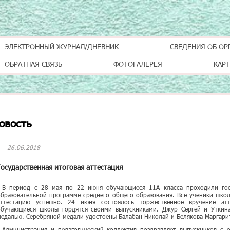
ЭЛЕКТРОННЫЙ ЖУРНАЛ/ДНЕВНИК
СВЕДЕНИЯ ОБ ОР
ОБРАТНАЯ СВЯЗЬ
ФОТОГАЛЕРЕЯ
КАРТ
овость
26.06.2018
Государственная итоговая аттестация
В период с 28 мая по 22 июня обучающиеся 11А класса проходили гос
образовательной программе среднего общего образования. Все ученики шко
аттестацию успешно. 24 июня состоялось торжественное вручение атт
обучающиеся школы гордятся своими выпускниками. Джур Сергей и Уткин
медалью. Серебряной медали удостоены Балабан Николай и Белякова Маргари
Администрация и педагогический коллектив поздравляет выпускников с