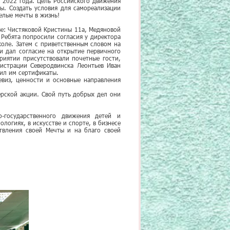
 2022 года. Цель Российского движения
ы. Создать условия для самореализации
елые мечты в жизнь!
е: Чистяковой Кристины 11а, Медяновой
 Ребята попросили согласия у директора
коле. Затем с приветственным словом на
и дал согласие на открытие первичного
риятии присутствовали почетные гости,
истрации Северодвинска Леонтьев Иван
ил им сертификаты.
виз, ценности и основные направления
рской акции. Свой путь добрых дел они
-государственного движения детей и
логиях, в искусстве и спорте, в бизнесе
ствления своей Мечты и на благо своей