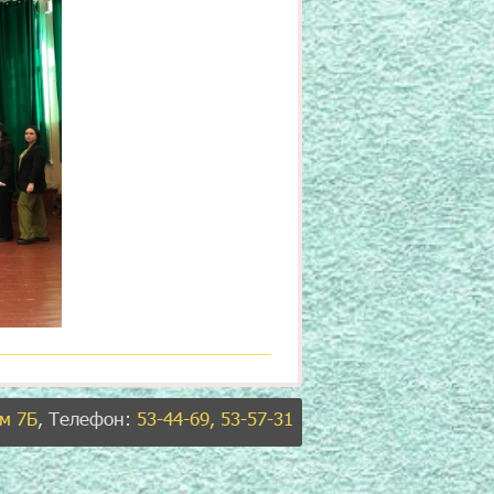
ом 7Б
, Телефон:
53-44-69, 53-57-31