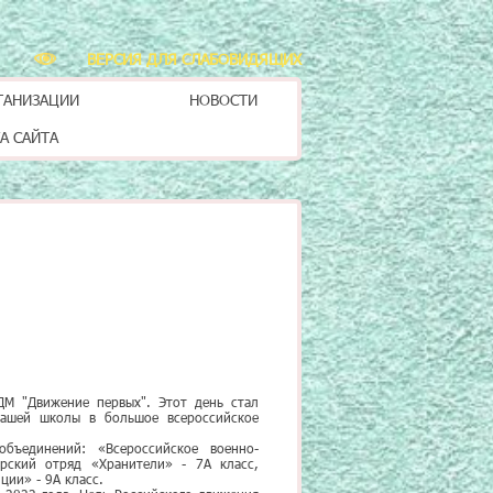
ВЕРСИЯ ДЛЯ СЛАБОВИДЯЩИХ
ГАНИЗАЦИИ
НОВОСТИ
А САЙТА
ДМ "Движение первых". Этот день стал
нашей школы в большое всероссийское
бъединений: «Всероссийское военно-
рский отряд «Хранители» - 7А класс,
ции» - 9А класс.