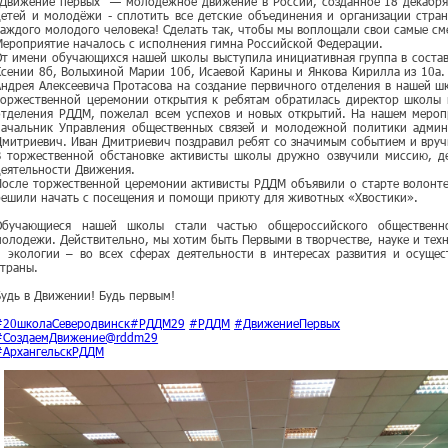
"Движение первых" — молодёжное движение в России, созданное 18 декабря
детей и молодёжи - сплотить все детские объединения и организации стран
каждого молодого человека! Сделать так, чтобы мы воплощали свои самые см
Мероприятие началось с исполнения гимна Российской Федерации.
От имени обучающихся нашей школы выступила инициативная группа в состав
Ксении 8б, Волыхиной Марии 10б, Исаевой Карины и Янкова Кирилла из 10а.
Андрея Алексеевича Протасова на создание первичного отделения в нашей ш
торжественной церемонии открытия к ребятам обратилась директор школы 
отделения РДДМ, пожелал всем успехов и новых открытий. На нашем мероп
начальник Управления общественных связей и молодежной политики админ
Дмитриевич. Иван Дмитриевич поздравил ребят со значимым событием и вруч
В торжественной обстановке активисты школы дружно озвучили миссию, де
деятельности Движения.
После торжественной церемонии активисты РДДМ объявили о старте волонте
решили начать с посещения и помощи приюту для животных «Хвостики».
Обучающиеся нашей школы стали частью общероссийского общественно
молодежи. Действительно, мы хотим быть Первыми в творчестве, науке и техно
и экологии – во всех сферах деятельности в интересах развития и осуще
страны.
Будь в Движении! Будь первым!
#20школаСеверодвинск
#РДДМ29
#РДДМ
#ДвижениеПервых
#СоздаемДвижение@rddm29
#АрхангельскРДДМ