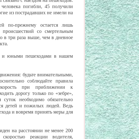
П связано с наездом на пешеходов.
 человека погибли, 45 получили
гие из пострадавших не имели на
ей по-прежнему остается лишь
о происшествий со смертельным
о в три раза выше, чем в дневное
кта.
ак и юными пешеходами в нашем
движения: будьте внимательными,
оснительно соблюдайте правила
скорость при приближении к
ходить дорогу только по «зебре»,
 суток необходимо обязательно
тся детей и пожилых людей. Ведь
ехода и вовремя принять меры для
виден на расстоянии не менее 200
 скоростью реакции водителя,