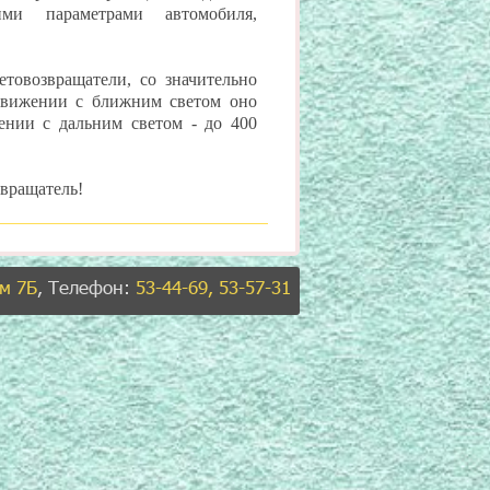
ими параметрами автомобиля,
товозвращатели, со значительно
 движении с ближним светом оно
жении с дальним светом - до 400
звращатель!
ом 7Б
, Телефон:
53-44-69, 53-57-31