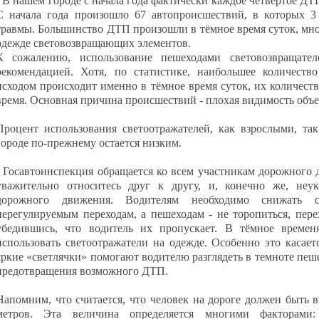
- В нашем городе с начала года фактически каждое четвёртое ДТ
С начала года произошло 67 автопроисшествий, в которых 3
травмы. Большинство ДТП произошли в тёмное время суток, мно
одежде световозвращающих элементов.
К сожалению, использование пешеходами световозвращател
рекомендацией. Хотя, по статистике, наибольшее количеств
исходом происходит именно в тёмное время суток, их количеств
время. Основная причина происшествий - плохая видимость объе
Процент использования светоотражателей, как взрослыми, т
городе по-прежнему остается низким.
- Госавтоинспекция обращается ко всем участникам дорожного 
уважительно относитесь друг к другу, и, конечно же, неук
дорожного движения. Водителям необходимо снижать 
нерегулируемым переходам, а пешеходам - не торопиться, пере
убедившись, что водитель их пропускает. В тёмное временя
использовать светоотражатели на одежде. Особенно это касае
яркие «светлячки» помогают водителю разглядеть в темноте пеш
предотвращения возможного ДТП.
Напомним, что считается, что человек на дороге должен быть 
метров. Эта величина определяется многими факторами: