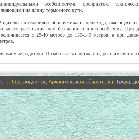
индивидуальными особенностями восприятия, техническ
влияющими на длину тормозного пути.
Водители автомобилей обнаруживают пешехода, имеющего све
большего расстояния, чем без данного приспособления. При
увеличивается с 25-40 метров до 130-140 метров, а при дви
метров.
Уважаемые родители! Позаботьтесь о детях, подарите им светово
ес:
г. Северодвинск, Архангельская область, ул. Труда, д