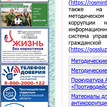
(
https://rosmin
также на с
методическо
коррупции н
информацион
система упра
гражданск
(
https://gosslu
Методические
Методические
Прокуратура 
«Противодейс
Материалы дл
антикоррупци